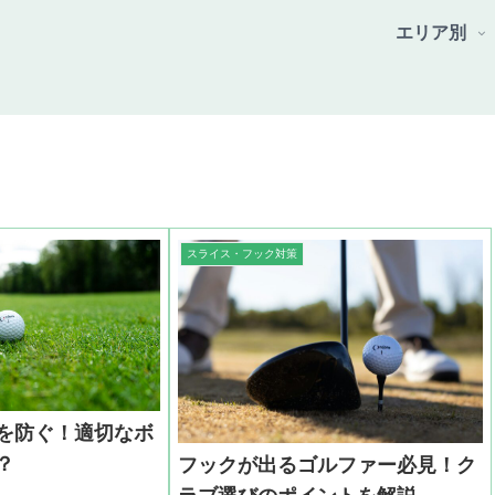
エリア別
スライス・フック対策
を防ぐ！適切なボ
？
フックが出るゴルファー必見！ク