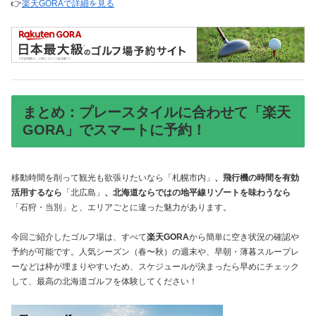
👉
楽天GORAで詳細を見る
まとめ：プレースタイルに合わせて「楽天
GORA」でスマートに予約！
移動時間を削って観光も欲張りたいなら「札幌市内」
、飛行機の時間を有効
活用するなら
「北広島」
、北海道ならではの地平線リゾートを味わうなら
「石狩・当別」と、エリアごとに違った魅力があります。
今回ご紹介したゴルフ場は、すべて
楽天GORA
から簡単に空き状況の確認や
予約が可能です。人気シーズン（春〜秋）の週末や、早朝・薄暮スループレ
ーなどは枠が埋まりやすいため、スケジュールが決まったら早めにチェック
して、最高の北海道ゴルフを体験してください！