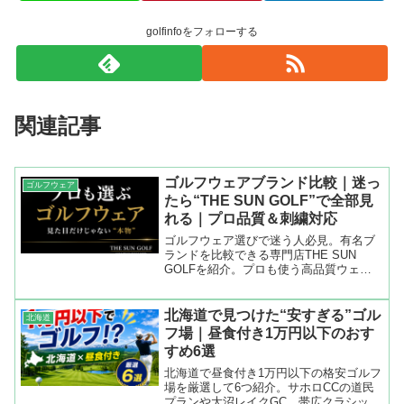
golfinfoをフォローする
関連記事
ゴルフウェアブランド比較｜迷っ
ゴルフウェア
たら“THE SUN GOLF”で全部見
れる｜プロ品質＆刺繍対応
ゴルフウェア選びで迷う人必見。有名ブ
ランドを比較できる専門店THE SUN
GOLFを紹介。プロも使う高品質ウェア
とカスタム刺繍で他と差がつく選び方を
解説。
北海道で見つけた“安すぎる”ゴル
北海道
フ場｜昼食付き1万円以下のおす
すめ6選
北海道で昼食付き1万円以下の格安ゴルフ
場を厳選して6つ紹介。サホロCCの道民
プランや大沼レイクGC、帯広クラシック