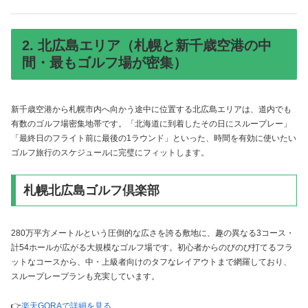
2. 北広島エリア（札幌と新千歳空港の中
間・最もゴルフ場が密集）
新千歳空港から札幌市内へ向かう途中に位置する北広島エリアは、道内でも
有数のゴルフ場密集地帯です。「北海道に到着したその日にスループレー」
「最終日のフライト前に最後の1ラウンド」といった、時間を有効に使いたい
ゴルフ旅行のスケジュールに完璧にフィットします。
札幌北広島ゴルフ倶楽部
280万平方メートルという圧倒的な広さを誇る敷地に、趣の異なる3コース・
計54ホールが広がる大規模なゴルフ場です。初心者からのびのび打てるフラ
ットなコースから、中・上級者向けのタフなレイアウトまで網羅しており、
スループレープランも充実しています。
👉
楽天GORAで詳細を見る