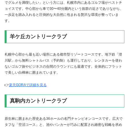
でグルメを満喫したい」という方には、札幌市内にあるゴルフ場がベストチ
ョイスです。中心部から車で30〜40分圏内という抜群の近さでありながら、
一歩足を踏み入れると圧倒的な大自然に包まれる贅沢な環境が整っていま
す。
羊ケ丘カントリークラブ
札幌中心部から最も近い場所にある都市型リゾートコースです。地下鉄「澄
川駅」から無料シャトルバス（予約制）も運行しており、レンタカーを使わ
ないゴルフ旅やビジネスの合間のラウンドにも最適です。全体的にフラット
で美しい白樺林に囲まれています。
👉
楽天GORAで詳細を見る
真駒内カントリークラブ
原生林に囲まれた歴史ある36ホールの名門チャンピオンコースです。広大で
タフな「空沼コース」と、池やバンカーが巧みに配置され緻密な戦略を求め