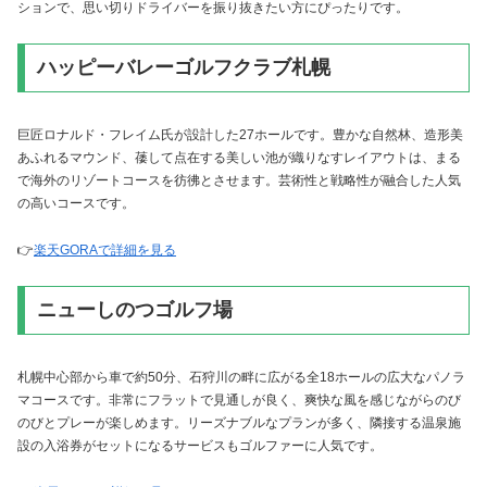
ションで、思い切りドライバーを振り抜きたい方にぴったりです。
ハッピーバレーゴルフクラブ札幌
巨匠ロナルド・フレイム氏が設計した27ホールです。豊かな自然林、造形美
あふれるマウンド、䔀して点在する美しい池が織りなすレイアウトは、まる
で海外のリゾートコースを彷彿とさせます。芸術性と戦略性が融合した人気
の高いコースです。
👉
楽天GORAで詳細を見る
ニューしのつゴルフ場
札幌中心部から車で約50分、石狩川の畔に広がる全18ホールの広大なパノラ
マコースです。非常にフラットで見通しが良く、爽快な風を感じながらのび
のびとプレーが楽しめます。リーズナブルなプランが多く、隣接する温泉施
設の入浴券がセットになるサービスもゴルファーに人気です。