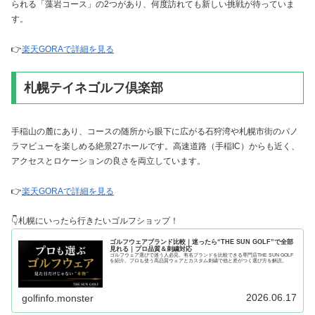
られる「藻岩コース」の2つがあり、何度訪れても新しい挑戦が待っていま
す。
👉
楽天GORAで詳細を見る
札幌テイネゴルフ倶楽部
手稲山の麓にあり、コースの随所から眼下に広がる石狩湾や札幌市街のパノ
ラマビューを楽しめる絶景27ホールです。高速道路（手稲IC）からも近く、
アクセスとロケーションの良さを両立しています。
👉
楽天GORAで詳細を見る
👇札幌にいったら行きたいゴルフショップ！
ゴルフウェアブランド比較｜迷ったら“THE SUN GOLF”で全部
見れる｜プロ品質＆刺繍対応
ゴルフウェア選びで迷う人必見。有名ブランドを比較できる専門店THE SUN GOLF
を紹介。プロも使う高品質ウェアとカスタム刺繍で他と差がつく選び方を解説。
2026.06.17
golfinfo.monster