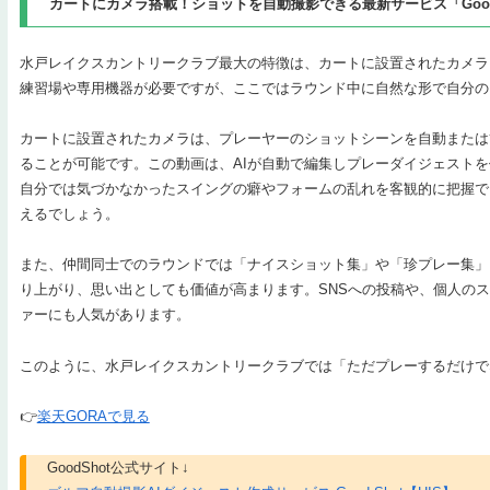
カートにカメラ搭載！ショットを自動撮影できる最新サービス「Good
水戸レイクスカントリークラブ最大の特徴は、カートに設置されたカメラ
練習場や専用機器が必要ですが、ここではラウンド中に自然な形で自分の
カートに設置されたカメラは、プレーヤーのショットシーンを自動または
ることが可能です。この動画は、AIが自動で編集しプレーダイジェスト
自分では気づかなかったスイングの癖やフォームの乱れを客観的に把握で
えるでしょう。
また、仲間同士でのラウンドでは「ナイスショット集」や「珍プレー集」
り上がり、思い出としても価値が高まります。SNSへの投稿や、個人の
ァーにも人気があります。
このように、水戸レイクスカントリークラブでは「ただプレーするだけで
👉
楽天GORAで見る
GoodShot公式サイト↓