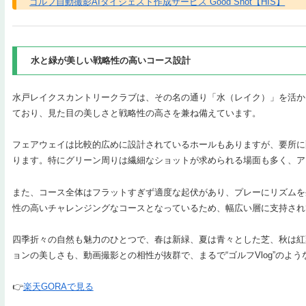
ゴルフ自動撮影AIダイジェスト作成サービス Good Shot【HIS】
水と緑が美しい戦略性の高いコース設計
水戸レイクスカントリークラブは、その名の通り「水（レイク）」を活か
ており、見た目の美しさと戦略性の高さを兼ね備えています。
フェアウェイは比較的広めに設計されているホールもありますが、要所に
ります。特にグリーン周りは繊細なショットが求められる場面も多く、ア
また、コース全体はフラットすぎず適度な起伏があり、プレーにリズムを
性の高いチャレンジングなコースとなっているため、幅広い層に支持され
四季折々の自然も魅力のひとつで、春は新緑、夏は青々とした芝、秋は紅
ョンの美しさも、動画撮影との相性が抜群で、まるで“ゴルフVlog”のよ
👉
楽天GORAで見る