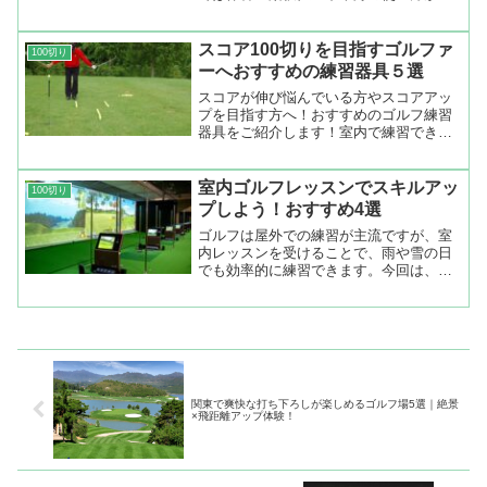
ら、最短で＋20ヤード伸ばす方法を解
説。パーソナルジムを活用した効率的な
改善法も紹介しています。
スコア100切りを目指すゴルファ
100切り
ーへおすすめの練習器具５選
スコアが伸び悩んでいる方やスコアアッ
プを目指す方へ！おすすめのゴルフ練習
器具をご紹介します！室内で練習できる
器具もあります！！
室内ゴルフレッスンでスキルアッ
100切り
プしよう！おすすめ4選
ゴルフは屋外での練習が主流ですが、室
内レッスンを受けることで、雨や雪の日
でも効率的に練習できます。今回は、東
京都内を中心に利用できるおすすめのゴ
ルフスタジオ4選をご紹介します。それぞ
れのスタジオは、初心者から上級者まで
対応しており、施設の充...
関東で爽快な打ち下ろしが楽しめるゴルフ場5選｜絶景
×飛距離アップ体験！