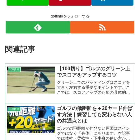
golfinfoをフォローする
関連記事
【100切り】ゴルフのグリーン上
100切り
でスコアをアップするコツ
グリーン上でのパッティングはスコアを
大きく左右する重要なポイントです。こ
こでは、スコアアップのための具体的な
コツを紹介します。スコア100切りの第一
歩！グリーン攻略1. ラインを読む力を鍛
えるグリーンの傾斜や芝目を正しく読む
ゴルフの飛距離を＋20ヤード伸ば
100切り
ことで、パットの...
す方法｜練習しても変わらない人
の共通点とは
ゴルフの飛距離が伸びない原因はスイン
グではなく「身体」にあります。本記事
では体幹・柔軟性・下半身の使い方か